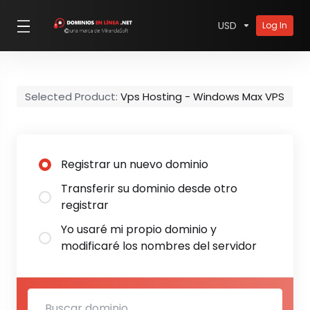
USD
Log In
Selected Product:
Vps Hosting - Windows Max VPS
Registrar un nuevo dominio
Transferir su dominio desde otro
registrar
Yo usaré mi propio dominio y
modificaré los nombres del servidor